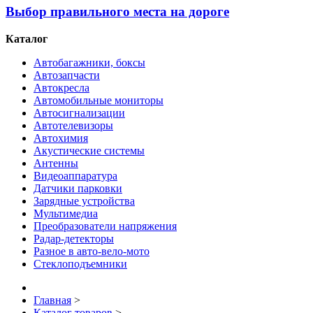
Выбор правильного места на дороге
Каталог
Автобагажники, боксы
Автозапчасти
Автокресла
Автомобильные мониторы
Автосигнализации
Автотелевизоры
Автохимия
Акустические системы
Антенны
Видеоаппаратура
Датчики парковки
Зарядные устройства
Мультимедиа
Преобразователи напряжения
Радар-детекторы
Разное в авто-вело-мото
Стеклоподъемники
Главная
>
Каталог товаров
>