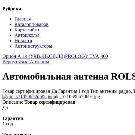
Рубрики
Главная
Каталог товаров
Карта сайта
Автошколы
Новости
Автоинструкторы
Орион А-14 (УКВ,КВ,СВ,ДВ)
PROLOGY TVA-400
Вернуться к: Антенны
Автомобильная антенна ROL
Товар сертифицирован Да Гарантия 1 год Тип антенны радио,
pic_571059b52db9c.jpg
Описание
Товар сертифицирован
Да
Гарантия
1 год
Тип антенны