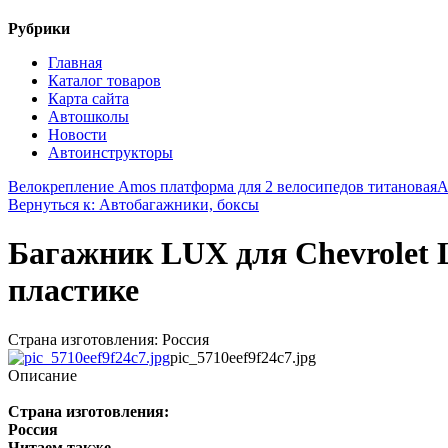
Рубрики
Главная
Каталог товаров
Карта сайта
Автошколы
Новости
Автоинструкторы
Велокрепление Amos платформа для 2 велосипедов титановая
А
Вернуться к: Автобагажники, боксы
Багажник LUX для Chevrolet L
пластике
Страна изготовления: Россия
pic_5710eef9f24c7.jpg
Описание
Страна изготовления:
Россия
Читаем также