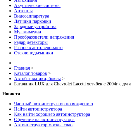
Автохимия
Акустические системы
Антенны
Видеоаппаратура
Датчики парковки
Зарядные устройства
Мультимедиа
Преобразователи напряжения
Радар-детекторы
Разное в авто-вело-мото
Стеклоподъемники
Главная
>
Каталог товаров
>
Автобагажники, боксы
>
Багажник LUX для Chevrolet Lacetti хетчбек с 2004г с ду
Новости
Частный автоинструктор по вождению
Найти автоинструктора
Как найти хорошего автоинструктора
Обучение на автоинструктора
Автоинструктор москва свао