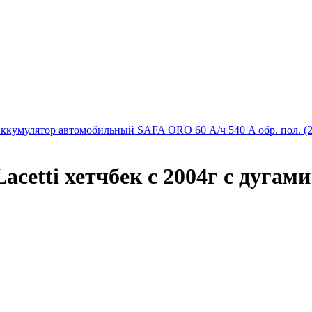
ккумулятор автомобильный SAFA ORO 60 А/ч 540 A обр. пол. (
acetti хетчбек с 2004г с дуга