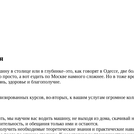
я
ину в столице или в глубинке–это, как говорят в Одессе, две б
о просто, а вот ездить по Москве намного сложнее. Но в тоже вр
знь, здоровье и благополучие.
изированных курсов, во-вторых, к вашим услугам огромное кол
ть, мы научим вас водить машину, не выходя из дома, скачивай 
ительность, и обещания только ими и остаются.
лучить необходимые теоретические знания и практические навык