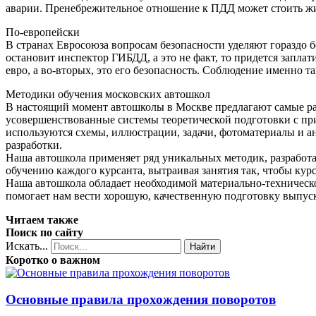
аварии. Пренебрежительное отношение к ПДД может стоить ж
По-европейски
В странах Евросоюза вопросам безопасности уделяют гораздо б
остановит инспектор ГИБДД, а это не факт, то придется заплат
евро, а во-вторых, это его безопасность. Соблюдение именно т
Методики обучения московских автошкол
В настоящий момент автошколы в Москве предлагают самые ра
усовершенствованные системы теоретической подготовки с п
используются схемы, иллюстрации, задачи, фотоматериалы и 
разработки.
Наша автошкола применяет ряд уникальных методик, разработ
обучению каждого курсанта, вытраивая занятия так, чтобы курса
Наша автошкола обладает необходимой материально-техническ
помогает нам вести хорошую, качественную подготовку выпускн
Читаем также
Поиск по сайту
Искать...
Найти
Коротко о важном
Основные правила прохождения поворотов