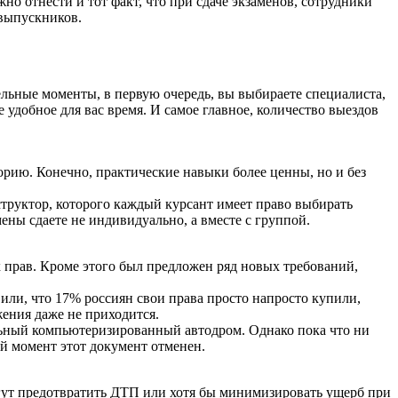
о отнести и тот факт, что при сдаче экзаменов, сотрудники
 выпускников.
ельные моменты, в первую очередь, вы выбираете специалиста,
удобное для вас время. И самое главное, количество выездов
орию. Конечно, практические навыки более ценны, но и без
труктор, которого каждый курсант имеет право выбирать
ены сдаете не индивидуально, а вместе с группой.
 прав. Кроме этого был предложен ряд новых требований,
ли, что 17% россиян свои права просто напросто купили,
ения даже не приходится.
льный компьютеризированный автодром. Однако пока что ни
й момент этот документ отменен.
огут предотвратить ДТП или хотя бы минимизировать ущерб при