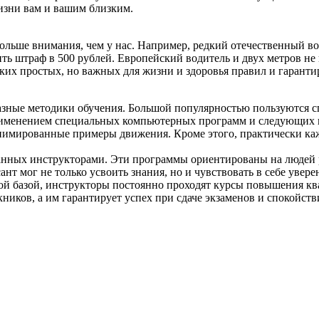
изни вам и вашим близким.
ольше внимания, чем у нас. Например, редкий отечественный вод
ить штраф в 500 рублей. Европейский водитель и двух метров не
аких простых, но важных для жизни и здоровья правил и гаранти
зные методики обучения. Большой популярностью пользуются с
рименением специальных компьютерных программ и следующих п
анимированные примеры движения. Кроме этого, практически ка
анных инструкторами. Эти программы ориентированы на людей р
нт мог не только усвоить знания, но и чувствовать в себе увере
ой базой, инструкторы постоянно проходят курсы повышения кв
иков, а им гарантирует успех при сдаче экзаменов и спокойстви