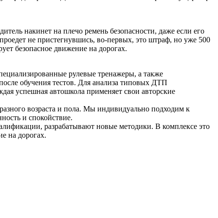
итель накинет на плечо ремень безопасности, даже если его
 проедет не пристегнувшись, во-первых, это штраф, но уже 500
рует безопасное движение на дорогах.
пециализированные рулевые тренажеры, а также
осле обучения тестов. Для анализа типовых ДТП
ждая успешная автошкола применяет свои авторские
азного возраста и пола. Мы индивидуально подходим к
нность и спокойствие.
алификации, разрабатывают новые методики. В комплексе это
е на дорогах.