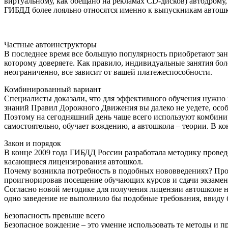
виртуальному, как обещано на рекламах CD-дисков) автодрому,
ГИБДД более лояльно относятся именно к выпускникам автошк
Частные автоинструкторы
В последнее время все большую популярность приобретают зан
которому доверяете. Как правило, индивидуальные занятия бол
неограниченно, все зависит от вашей платежеспособности.
Комбинированный вариант
Специалисты доказали, что для эффективного обучения нужно 
знаний Правил Дорожного Движения вы далеко не уедете, осо
Поэтому на сегодняшний день чаще всего используют комбинир
самостоятельно, обучает вождению, а автошкола – теории. В ко
Закон и порядок
В конце 2009 года ГИБДД России разработала методику прове
касающиеся лицензирования автошкол.
Почему возникла потребность в подобных нововведениях? Про
проигнорировав посещение обучающих курсов и сдачи экзамено
Согласно новой методике для получения лицензии автошколе 
одно заведение не выполнило бы подобные требования, ввиду
Безопасность превыше всего
Безопасное вождение – это умение использовать те методы и 