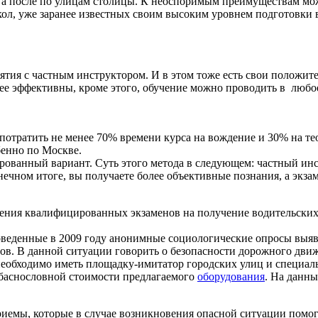
 а после по улицам столицы. К неоспоримым преимуществам можн
ол, уже заранее известных своим высоким уровнем подготовки
ятия с частным инструктором. И в этом тоже есть свои положит
ее эффективны, кроме этого, обучение можно проводить в любое 
потратить не менее 70% времени курса на вождение и 30% на те
бенно по Москве.
ованный вариант. Суть этого метода в следующем: частный инс
нечном итоге, вы получаете более объективные познания, а экзам
дения квалифицированных экзаменов на получение водительских
веденные в 2009 году анонимные социологические опросы выяви
в. В данной ситуации говорить о безопасности дорожного движ
необходимо иметь площадку-имитатор городских улиц и специа
 баснословной стоимости предлагаемого
оборудования
. На данны
приемы, которые в случае возникновения опасной ситуации пом