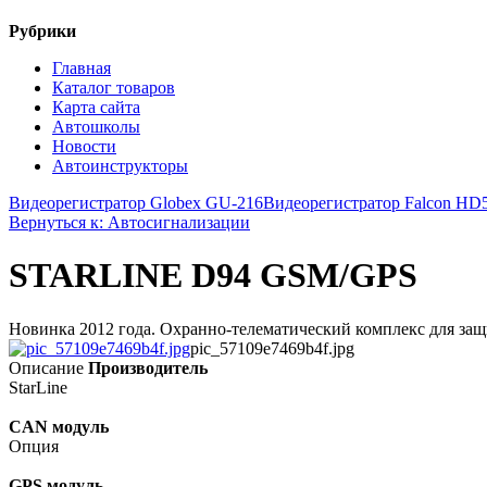
Рубрики
Главная
Каталог товаров
Карта сайта
Автошколы
Новости
Автоинструкторы
Видеорегистратор Globex GU-216
Видеорегистратор Falcon H
Вернуться к: Автосигнализации
STARLINE D94 GSM/GPS
Новинка 2012 года. Охранно-телематический комплекс для за
pic_57109e7469b4f.jpg
Описание
Производитель
StarLine
CAN модуль
Опция
GPS модуль