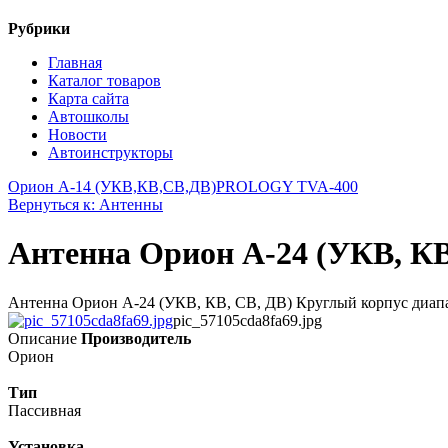
Рубрики
Главная
Каталог товаров
Карта сайта
Автошколы
Новости
Автоинструкторы
Орион А-14 (УКВ,КВ,СВ,ДВ)
PROLOGY TVA-400
Вернуться к: Антенны
Антенна Орион A-24 (УКВ, КВ
Антенна Орион A-24 (УКВ, КВ, СВ, ДВ) Круглый корпус диапаз
pic_57105cda8fa69.jpg
Описание
Производитель
Орион
Тип
Пассивная
Установка