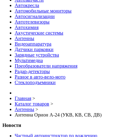
Автокресла
Автомобильные мониторы
Автосигнализации
Автотелевизоры
Автохимия
Акустические системы
Антенны
Видеоаппаратура
Датчики парковки
Зарядные устройства
Мультимедиа
Преобразователи напряжения
Радар-детекторы
Разное в авто-вело-мото
Стеклоподъемники
Главная
>
Каталог товаров
>
Антенны
>
Антенна Орион A-24 (УКВ, КВ, СВ, ДВ)
Новости
Частный автоинструктор по вождению