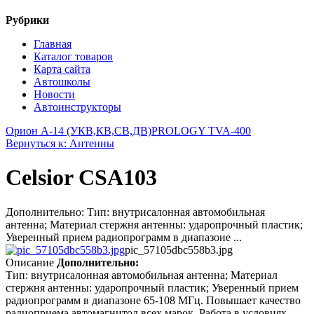
Рубрики
Главная
Каталог товаров
Карта сайта
Автошколы
Новости
Автоинструкторы
Орион А-14 (УКВ,КВ,СВ,ДВ)
PROLOGY TVA-400
Вернуться к: Антенны
Celsior CSA103
Дополнительно: Тип: внутрисалонная автомобильная
антенна; Материал стержня антенны: ударопрочный пластик;
Уверенный прием радиопрограмм в диапазоне ...
pic_57105dbc558b3.jpg
Описание
Дополнительно:
Тип: внутрисалонная автомобильная антенна; Материал
стержня антенны: ударопрочный пластик; Уверенный прием
радиопрограмм в диапазоне 65-108 МГц. Повышает качество
радиоприема автомагнитол всех марок. Работа в условиях