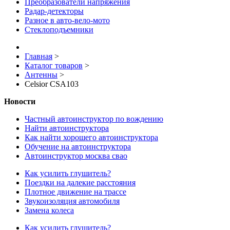
Преобразователи напряжения
Радар-детекторы
Разное в авто-вело-мото
Стеклоподъемники
Главная
>
Каталог товаров
>
Антенны
>
Celsior CSA103
Новости
Частный автоинструктор по вождению
Найти автоинструктора
Как найти хорошего автоинструктора
Обучение на автоинструктора
Автоинструктор москва свао
Как усилить глушитель?
Поездки на далекие расстояния
Плотное движение на трассе
Звукоизоляция автомобиля
Замена колеса
Как усилить глушитель?