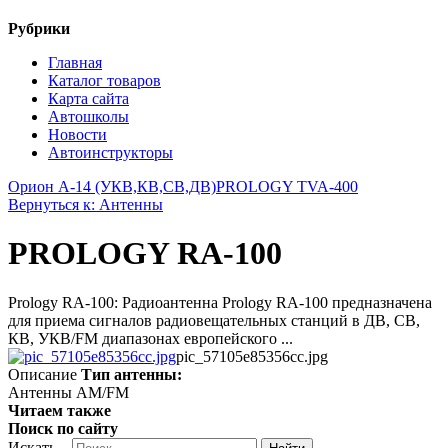
Рубрики
Главная
Каталог товаров
Карта сайта
Автошколы
Новости
Автоинструкторы
Орион А-14 (УКВ,КВ,СВ,ДВ)
PROLOGY TVA-400
Вернуться к: Антенны
PROLOGY RA-100
Prology RA-100: Радиоантенна Prology RA-100 предназначена
для приема сигналов радиовещательных станций в ДВ, СВ,
КВ, УКВ/FM диапазонах европейского ...
pic_57105e85356cc.jpg
Описание
Тип антенны:
Антенны AM/FM
Читаем также
Поиск по сайту
Искать...