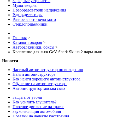
Зарядные устройства
Мультимедиа
Преобразователи напряжения
Радар-детекторы
Разное в авто-вело-мото
Стеклоподъемники
Главная
>
Каталог товаров
>
Автобагажники, боксы
>
Крепление для лыж GeV Shark Ski на 2 пары лыж
Новости
Частный автоинструктор по вождению
Найти автоинструктора
Как найти хорошего автоинструктора
Обучение на автоинструктора
Автоинструктор москва свао
Защита от угона
Как усилить глушитель?
Плотное движение на трассе
Звукоизоляция автомобиля
Поездки на далекие расстояния