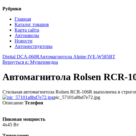
Рубрики
Главная
Каталог товаров
Карта сайта
Автошколы
Новости
Автоинструкторы
Digital DCA-060R
Автомагнитола Alpine IVE-W585BT
Вернуться к: Мультимедиа
Автомагнитола Rolsen RCR-1
Стильная автомагнитола Rolsen RCR-106R выполнена в строгом
pic_57101a8bd7e72.jpg
Описание
Телефон
Пиковая мощность
4x45 Вт
Типоразмер