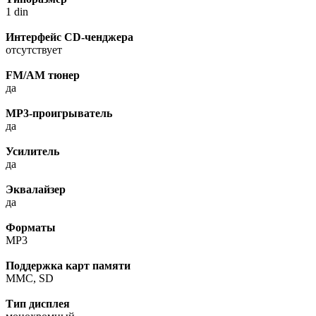
1 din
Интерфейс CD-ченджера
отсутствует
FM/AM тюнер
да
MP3-проигрыватель
да
Усилитель
да
Эквалайзер
да
Форматы
MP3
Поддержка карт памяти
MMC, SD
Тип дисплея