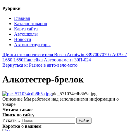
Рубрики
Главная
Каталог товаров
Карта сайта
Автошколы
Новости
Автоинструкторы
Щетки стеклоочистителя Bosch Aerotwin 3397007079 / A079s /
L650 L650
Наклейка Автоорнамент 30П-024
Вернуться к: Разное в авто-вело-мото
Алкотестер-брелок
pic_571034cdb8b5a.jpg
Описание
Мы работаем над заполнениеми информации о
товаре
Читаем также
Поиск по сайту
Искать...
Найти
Коротко о важном