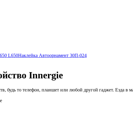
L650 L650
Наклейка Автоорнамент 30П-024
йство Innergie
в, будь то телефон, планшет или любой другой гаджет. Езда в м
е