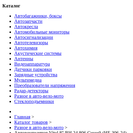
Каталог
Автобагажники, боксы
Автозапчасти
Автокресла
Автомобильные мониторы
Автосигнализации
Автотелевизоры
Автохимия
Акустические системы
Антенны
Видеоаппаратура
Датчики парковки
Зарядные устройства
Мультимедиа
Преобразователи напряжения
Радар-детекторы
Разное в авто-вело-мото
Стеклоподъемники
Главная
>
Каталог товаров
>
Разное в авто-вело-мото
>
Автовентилятор Vitol 8" ВН.24.806 Синий (HF-306-24)