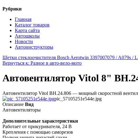
Рубрики
Главная
Каталог товаров
Карта сайта
Автошколы
Новости
Автоинструкторы
Щетки стеклоочистителя Bosch Aerotwin 3397007079 / A079s / 
Вернуться к: Разное в авто-вело-мото
Автовентилятор Vitol 8" ВН.2
Автовентилятор Vitol ВН.24.806 — мощный скоростной вентилят
pic_57105251e544e.jpg
Описание
Вид
Автовентиляторы
Дополнительные характеристики
Работает от прикуривателя, 24 В
Крепления с помощью саморезов
Полная защита лопастей сзади