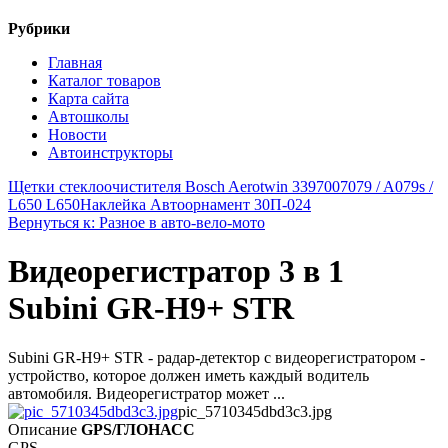
Рубрики
Главная
Каталог товаров
Карта сайта
Автошколы
Новости
Автоинструкторы
Щетки стеклоочистителя Bosch Aerotwin 3397007079 / A079s /
L650 L650
Наклейка Автоорнамент 30П-024
Вернуться к: Разное в авто-вело-мото
Видеорегистратор 3 в 1
Subini GR-H9+ STR
Subini GR-H9+ STR - радар-детектор с видеорегистратором -
устройство, которое должен иметь каждый водитель
автомобиля. Видеорегистратор может ...
pic_5710345dbd3c3.jpg
Описание
GPS/ГЛОНАСС
GPS