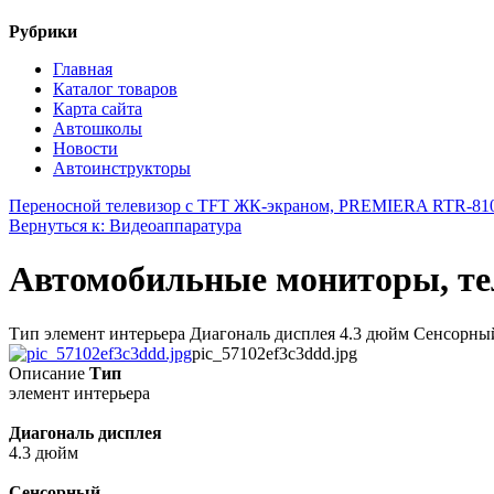
Рубрики
Главная
Каталог товаров
Карта сайта
Автошколы
Новости
Автоинструкторы
Переносной телевизор с TFT ЖК-экраном, PREMIERA RTR-81
Вернуться к: Видеоаппаратура
Автомобильные мониторы, те
Тип элемент интерьера Диагональ дисплея 4.3 дюйм Сенсорны
pic_57102ef3c3ddd.jpg
Описание
Тип
элемент интерьера
Диагональ дисплея
4.3 дюйм
Сенсорный