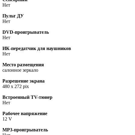
Нет
Пульт ДУ
Нет
DVD-проигрыватель
Нет
ИК-передатчик для наушников
Нет
Место размещения
салонное зеркало
Разрешение экрана
480 х 272 pix
Встроенный TV-тюнер
Нет
Рабочее напряжение
12 V
MP3-проигрыватель