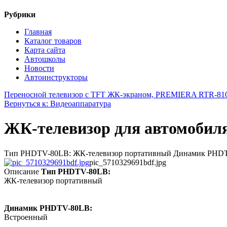
Рубрики
Главная
Каталог товаров
Карта сайта
Автошколы
Новости
Автоинструкторы
Переносной телевизор с TFT ЖК-экраном, PREMIERA RTR-81
Вернуться к: Видеоаппаратура
ЖК-телевизор для автомоб
Тип PHDTV-80LB: ЖК-телевизор портативный Динамик PHDTV
pic_5710329691bdf.jpg
Описание
Тип PHDTV-80LB:
ЖК-телевизор портативный
Динамик PHDTV-80LB:
Встроенный