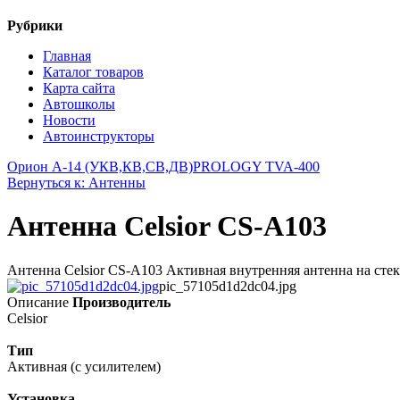
Рубрики
Главная
Каталог товаров
Карта сайта
Автошколы
Новости
Автоинструкторы
Орион А-14 (УКВ,КВ,СВ,ДВ)
PROLOGY TVA-400
Вернуться к: Антенны
Антенна Celsior CS-A103
Антенна Celsior CS-A103 Активная внутренняя антенна на стек
pic_57105d1d2dc04.jpg
Описание
Производитель
Celsior
Тип
Активная (с усилителем)
Установка