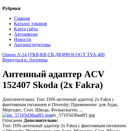
Рубрики
Главная
Каталог товаров
Карта сайта
Автошколы
Новости
Автоинструкторы
Орион А-14 (УКВ,КВ,СВ,ДВ)
PROLOGY TVA-400
Вернуться к: Антенны
Антенный адаптер ACV
152407 Skoda (2x Fakra)
Дополнительно: Тип: DIN-антенный адаптер 2x Fakra с
фантомным питанием и Diversity; Применение: для Ауди,
Мерседес, Сеат, Шкода, Фольксваген; ...
pic_57105d38aa8f1.jpg
Описание
Дополнительно:
Тип: DIN-антенный адаптер 2x Fakra с фантомным питанием
и Diversity; Применение: для Ауди, Мерседес, Сеат, Шкода,