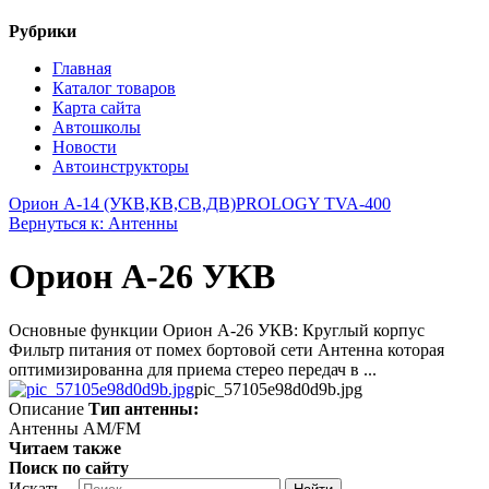
Рубрики
Главная
Каталог товаров
Карта сайта
Автошколы
Новости
Автоинструкторы
Орион А-14 (УКВ,КВ,СВ,ДВ)
PROLOGY TVA-400
Вернуться к: Антенны
Орион А-26 УКВ
Основные функции Орион А-26 УКВ: Круглый корпус
Фильтр питания от помех бортовой сети Антенна которая
оптимизированна для приема стерео передач в ...
pic_57105e98d0d9b.jpg
Описание
Тип антенны:
Антенны AM/FM
Читаем также
Поиск по сайту
Искать...