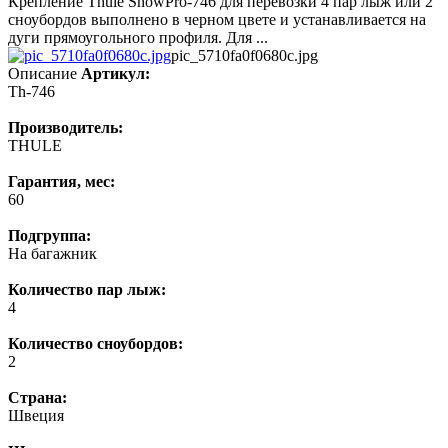
Крепление Thule SnowPro-746 для перевозки 4 пар лыж или 2
сноубордов выполнено в черном цвете и устанавливается на
дуги прямоугольного профиля. Для ...
pic_5710fa0f0680c.jpg
Описание
Артикул:
Th-746
Производитель:
THULE
Гарантия, мес:
60
Подгруппа:
На багажник
Количество пар лыж:
4
Количество сноубордов:
2
Страна:
Швеция