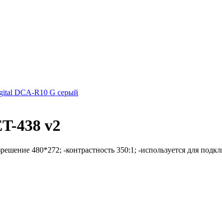
ital DCA-R10 G серый
T-438 v2
решение 480*272; -контрастность 350:1; -используется для подкл