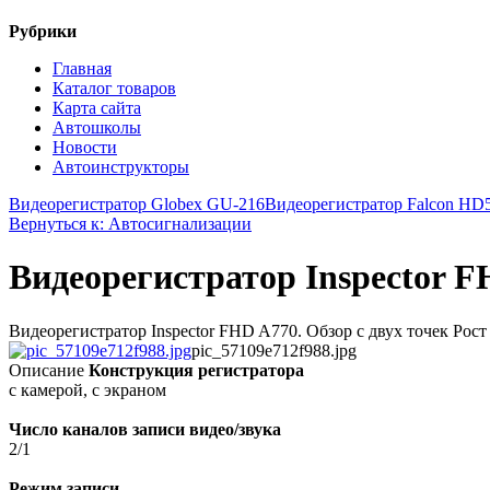
Рубрики
Главная
Каталог товаров
Карта сайта
Автошколы
Новости
Автоинструкторы
Видеорегистратор Globex GU-216
Видеорегистратор Falcon H
Вернуться к: Автосигнализации
Видеорегистратор Inspector 
Видеорегистратор Inspector FHD A770. Обзор с двух точек Рост
pic_57109e712f988.jpg
Описание
Конструкция регистратора
с камерой, с экраном
Число каналов записи видео/звука
2/1
Режим записи