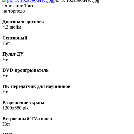
pic_57102a396d497.jpg
Описание
Тип
на торпедо
Диагональ дисплея
4.3 дюйм
Сенсорный
Нет
Пульт ДУ
Нет
DVD-проигрыватель
Нет
ИК-передатчик для наушников
Нет
Разрешение экрана
1200x680 pix
Встроенный TV-тюнер
Нет