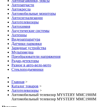
Автобагажники, боксы
Автозапчасти
Автокресла
Автомобильные мониторы
Автосигнализации
Автотелевизоры
Автохимия
Акустические системы
Антенны
Видеоаппаратура
Датчики парковки
Зарядные устройства
Мультимедиа
Преобразователи напряжения
Радар-детекторы
Разное в авто-вело-мото
Стеклоподъемники
Главная
>
Каталог товаров
>
Автотелевизоры
>
Автомобильный телевизор MYSTERY MMC1900M
Автомобильный телевизор MYSTERY MMC1900M