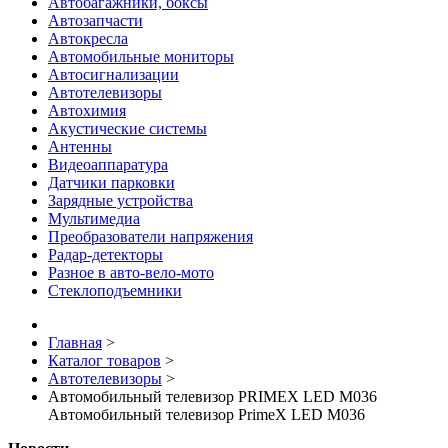
Автобагажники, боксы
Автозапчасти
Автокресла
Автомобильные мониторы
Автосигнализации
Автотелевизоры
Автохимия
Акустические системы
Антенны
Видеоаппаратура
Датчики парковки
Зарядные устройства
Мультимедиа
Преобразователи напряжения
Радар-детекторы
Разное в авто-вело-мото
Стеклоподъемники
Главная
>
Каталог товаров
>
Автотелевизоры
>
Автомобильный телевизор PRIMEX LED M036
Автомобильный телевизор PrimeX LED M036