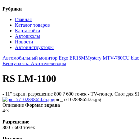
Рубрики
Главная
Каталог товаров
Карта сайта
Автошколы
Новости
Автоинструкторы
Автомобильный монитор Ergo ER15M
Mystery MTV-760CU bla
Вернуться к: Автотелевизоры
RS LM-1100
- 11" экран, разрешение 800 ? 600 точек - TV-тюнер. Слот для
pic_5710289865f2a.jpg
Описание
Формат экрана
4:3
Разрешение
800 ? 600 точек
Питание