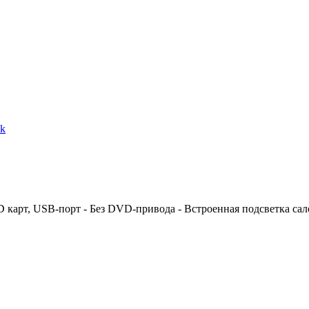
ck
 SD карт, USB-порт - Без DVD-привода - Встроенная подсветка са