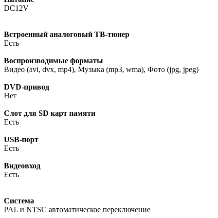
DC12V
Встроенный аналоговый ТВ-тюнер
Есть
Воспроизводимые форматы
Видео (avi, dvx, mp4), Музыка (mp3, wma), Фото (jpg, jpeg)
DVD-привод
Нет
Слот для SD карт памяти
Есть
USB-порт
Есть
Видеовход
Есть
Система
PAL и NTSC автоматическое переключение