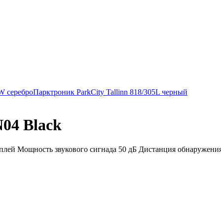
W серебро
Парктроник ParkCity Tallinn 818/305L черный
04 Black
лей Мощность звукового сигнада 50 дБ Дистанция обнаружения п