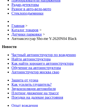
Преобразователи напряжения
Радар-детекторы
Разное в авто-вело-мото
Стеклоподъемники
Главная
>
Каталог товаров
>
Датчики парковки
>
Автоаксессуар Sho-me Y-2620N04 Black
Новости
Частный автоинструктор по вождению
Найти автоинструктора
Как найти хорошего автоинструктора
Обучение на автоинструктора
Автоинструктор москва свао
Защита от угона
Как усилить глушитель?
Звукоизоляция автомобиля
Плотное движение на трассе
Поездки на далекие расстояния
Опыт вождения