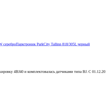
W серебро
Парктроник ParkCity Tallinn 818/305L черный
ировку 4BJ40 и комплектовалась датчиками типа BJ. С 01.12.2014