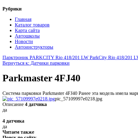
Рубрики
Главная
Каталог товаров
Карта сайта
Автошколы
Новости
Автоинструкторы
Парктроник PARKCITY Rio 418/201 LW ParkCity Rio 418/201 L
Вернуться к: Датчики парковки
Parkmaster 4FJ40
Система парковки Parkmaster 4FJ40 Ранее эта модель имела марк
pic_57109997e0218.jpg
Описание
4 датчика
да
4 датчика
да
Читаем также
Поиск по сайту