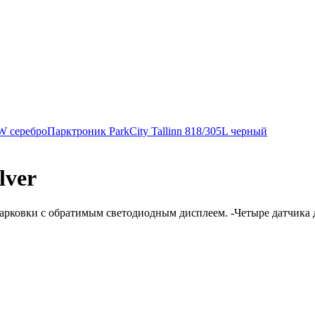
W серебро
Парктроник ParkCity Tallinn 818/305L черный
lver
парковки с обратимым светодиодным дисплеем. -Четыре датчика д