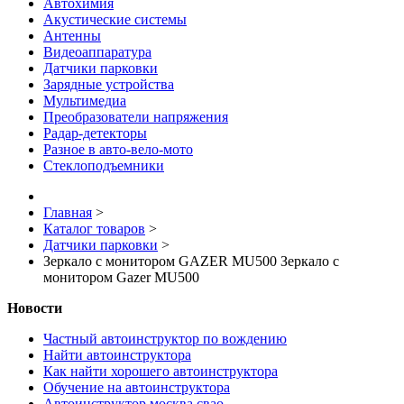
Автохимия
Акустические системы
Антенны
Видеоаппаратура
Датчики парковки
Зарядные устройства
Мультимедиа
Преобразователи напряжения
Радар-детекторы
Разное в авто-вело-мото
Стеклоподъемники
Главная
>
Каталог товаров
>
Датчики парковки
>
Зеркало с монитором GAZER MU500 Зеркало с
монитором Gazer MU500
Новости
Частный автоинструктор по вождению
Найти автоинструктора
Как найти хорошего автоинструктора
Обучение на автоинструктора
Автоинструктор москва свао