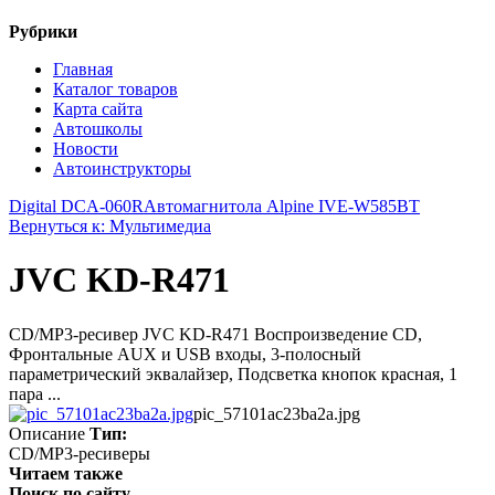
Рубрики
Главная
Каталог товаров
Карта сайта
Автошколы
Новости
Автоинструкторы
Digital DCA-060R
Автомагнитола Alpine IVE-W585BT
Вернуться к: Мультимедиа
JVC KD-R471
CD/MP3-ресивер JVC KD-R471 Воспроизведение CD,
Фронтальные AUX и USB входы, 3-полосный
параметрический эквалайзер, Подсветка кнопок красная, 1
пара ...
pic_57101ac23ba2a.jpg
Описание
Тип:
CD/MP3-ресиверы
Читаем также
Поиск по сайту