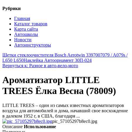
Рубрики
Главная
Каталог товаров
Карта сайта
Автошколы
Новости
Автоинструкторы
Щетки стеклоочистителя Bosch Aerotwin 3397007079 / A079s /
L650 L650
Наклейка Автоорнамент 30П-024
Вернуться к: Разное в авто-вело-мото
Ароматизатор LITTLE
TREES Ёлка Весна (78009)
LITTLE TREES – один из самых известных ароматизаторов
воздуха для автомобилей и дома, начавший свое восхождение
в далеком 1952 г, в США, благодаря ...
pic_57105297b8ec0.jpg
Описание
Использование
Подвесные