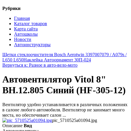
Рубрики
Главная
Каталог товаров
Карта сайта
Автошколы
Новости
Автоинструкторы
Щетки стеклоочистителя Bosch Aerotwin 3397007079 / A079s /
L650 L650
Наклейка Автоорнамент 30П-024
Вернуться к: Разное в авто-вело-мото
Автовентилятор Vitol 8"
ВН.12.805 Синий (HF-305-12)
Вентилятор удобно устанавливается в различных положениях
в салоне любого автомобиля. Вентилятор не занимает много
места, но обеспечивает салон ...
pic_5710525a01094.jpg
Описание
Вид
Автовентиляторы