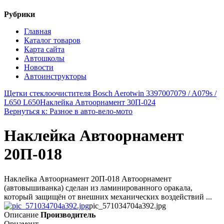
Рубрики
Главная
Каталог товаров
Карта сайта
Автошколы
Новости
Автоинструкторы
Щетки стеклоочистителя Bosch Aerotwin 3397007079 / A079s /
L650 L650
Наклейка Автоорнамент 30П-024
Вернуться к: Разное в авто-вело-мото
Наклейка Автоорнамент
20П-018
Наклейка Автоорнамент 20П-018 Автоорнамент
(автовышиванка) сделан из ламинированного оракала,
который защищён от внешних механических воздействий ...
pic_571034704a392.jpg
Описание
Производитель
Орнамент