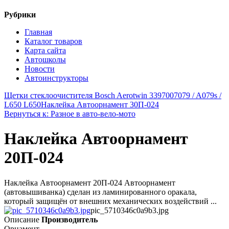
Рубрики
Главная
Каталог товаров
Карта сайта
Автошколы
Новости
Автоинструкторы
Щетки стеклоочистителя Bosch Aerotwin 3397007079 / A079s /
L650 L650
Наклейка Автоорнамент 30П-024
Вернуться к: Разное в авто-вело-мото
Наклейка Автоорнамент
20П-024
Наклейка Автоорнамент 20П-024 Автоорнамент
(автовышиванка) сделан из ламинированного оракала,
который защищён от внешних механических воздействий ...
pic_5710346c0a9b3.jpg
Описание
Производитель
Орнамент