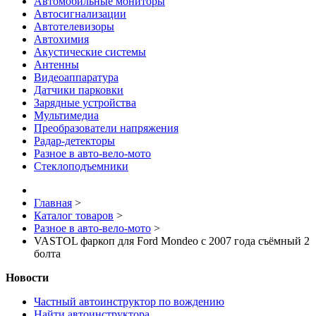
Автомобильные мониторы
Автосигнализации
Автотелевизоры
Автохимия
Акустические системы
Антенны
Видеоаппаратура
Датчики парковки
Зарядные устройства
Мультимедиа
Преобразователи напряжения
Радар-детекторы
Разное в авто-вело-мото
Стеклоподъемники
Главная
>
Каталог товаров
>
Разное в авто-вело-мото
>
VASTOL фаркоп для Ford Mondeo с 2007 года съёмный 2
болта
Новости
Частный автоинструктор по вождению
Найти автоинструктора