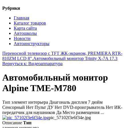
Рубрики
Главная
Каталог товаров
Карта сайта
Автошколы
Новости
Автоинструкторы
Переносной телевизор с TFT ЖК-экраном, PREMIERA RTR-
810ZM LCD 8".
Автомобильный монитор Trinity X-7A 17.3
Вернуться к: Видеоаппаратура
Автомобильный монитор
Alpine TME-M780
Тип элемент интерьера Диагональ дисплея 7 дюйм
Сенсорный Нет Пульт ДУ Нет DVD-проигрыватель Нет ИК-
передатчик для наушников Да Место размещения ...
pic_57102f3e6f34e.jpg
Описание
Тип
элемент интерьера