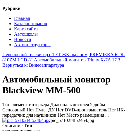
Рубрики
Главная
Каталог товаров
Карта сайта
Автошколы
Новости
Автоинструкторы
Переносной телевизор с TFT ЖК-экраном, PREMIERA RTR-
810ZM LCD 8".
Автомобильный монитор Trinity X-7A 17.3
Вернуться к: Видеоаппаратура
Автомобильный монитор
Blackview MM-500
Тип элемент интерьера Диагональ дисплея 5 дюйм
Сенсорный Нет Пульт ДУ Нет DVD-проигрыватель Нет ИК-
передатчик для наушников Нет Место размещения ...
pic_57102f4f52464.jpg
Описание
Тип
элемент интерьера