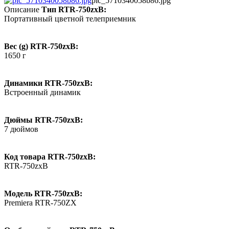
pic_5710340058b86.jpg
Описание
Тип RTR-750zxB:
Портативный цветной телеприемник
Вес (g) RTR-750zxB:
1650 г
Динамики RTR-750zxB:
Встроенный динамик
Дюймы RTR-750zxB:
7 дюймов
Код товара RTR-750zxB:
RTR-750zxB
Модель RTR-750zxB:
Premiera RTR-750ZX