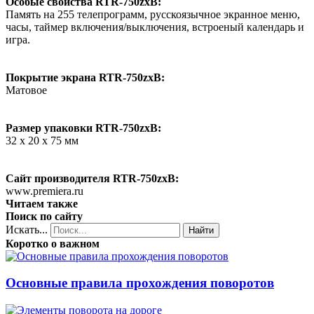
Особые свойства RTR-750zxB:
Память на 255 телепрограмм, русскоязычное экранное меню,
часы, таймер включения/выключения, встроеный календарь и
игра.
Покрытие экрана RTR-750zxB:
Матовое
Размер упаковки RTR-750zxB:
32 х 20 х 75 мм
Сайт производителя RTR-750zxB:
www.premiera.ru
Читаем также
Поиск по сайту
Искать...
Найти
Коротко о важном
Основные правила прохождения поворотов