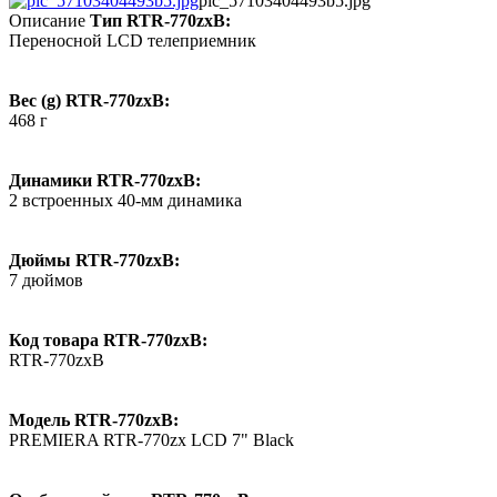
pic_57103404493b5.jpg
Описание
Тип RTR-770zxB:
Переносной LCD телеприемник
Вес (g) RTR-770zxB:
468 г
Динамики RTR-770zxB:
2 встроенных 40-мм динамика
Дюймы RTR-770zxB:
7 дюймов
Код товара RTR-770zxB:
RTR-770zxB
Модель RTR-770zxB:
PREMIERA RTR-770zx LCD 7" Black