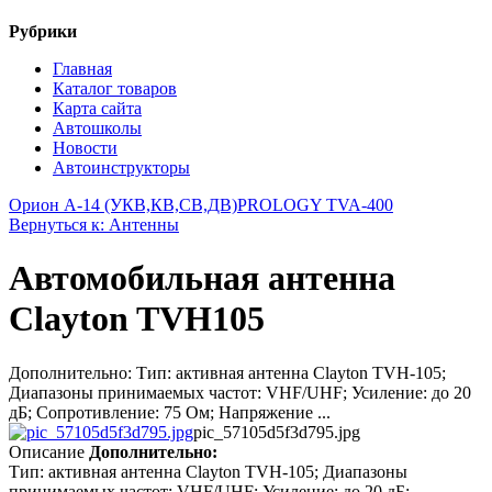
Рубрики
Главная
Каталог товаров
Карта сайта
Автошколы
Новости
Автоинструкторы
Орион А-14 (УКВ,КВ,СВ,ДВ)
PROLOGY TVA-400
Вернуться к: Антенны
Автомобильная антенна
Clayton TVH105
Дополнительно: Тип: активная антенна Clayton TVH-105;
Диапазоны принимаемых частот: VHF/UHF; Усиление: до 20
дБ; Сопротивление: 75 Ом; Напряжение ...
pic_57105d5f3d795.jpg
Описание
Дополнительно:
Тип: активная антенна Clayton TVH-105; Диапазоны
принимаемых частот: VHF/UHF; Усиление: до 20 дБ;