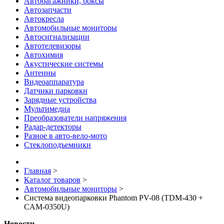
Автобагажники, боксы
Автозапчасти
Автокресла
Автомобильные мониторы
Автосигнализации
Автотелевизоры
Автохимия
Акустические системы
Антенны
Видеоаппаратура
Датчики парковки
Зарядные устройства
Мультимедиа
Преобразователи напряжения
Радар-детекторы
Разное в авто-вело-мото
Стеклоподъемники
Главная
>
Каталог товаров
>
Автомобильные мониторы
>
Система видеопарковки Phantom PV-08 (TDM-430 +
CAM-0350U)
Новости