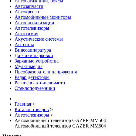
Автобагажники, боксы
Автозапчасти
Автокресла
Автомобильные мониторы
Автосигнализации
Автотелевизоры
Автохимия
Акустические системы
Антенны
Видеоаппаратура
Датчики парковки
Зарядные устройства
Мультимедиа
Преобразователи напряжения
Радар-детекторы
Разное в авто-вело-мото
Стеклоподъемники
Главная
>
Каталог товаров
>
Автотелевизоры
>
Автомобильный телевизор GAZER MM504
Автомобильный телевизор GAZER MM504