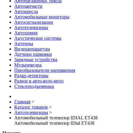
Автобагажники, боксы
Автозапчасти
Автокресла
Автомобильные мониторы
Автосигнализации
Автотелевизоры
Автохимия
Акустические системы
Антенны
Видеоаппаратура
Датчики парковки
Зарядные устройства
Мультимедиа
Преобразователи напряжения
Радар-детекторы
Разное в авто-вело-мото
Стеклоподъемники
Главная
>
Каталог товаров
>
Автотелевизоры
>
Автомобильный телевизор IDIAL ET438
Автомобильный телевизор IDial ET438