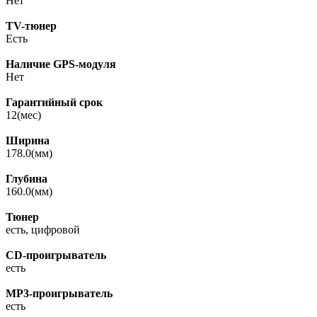
Нет
TV-тюнер
Есть
Наличие GPS-модуля
Нет
Гарантийный срок
12(мес)
Ширина
178.0(мм)
Глубина
160.0(мм)
Тюнер
есть, цифровой
CD-проигрыватель
есть
MP3-проигрыватель
есть