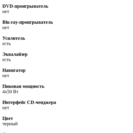
DVD-проигрыватель
нет
Blu-ray-проигрыватель
нет
Усилитель
есть
Эквалайзер
есть
Навигатор
нет
Пиковая мощность
4x50 Вт
Интерфейс CD-ченджера
нет
Цвет
черный