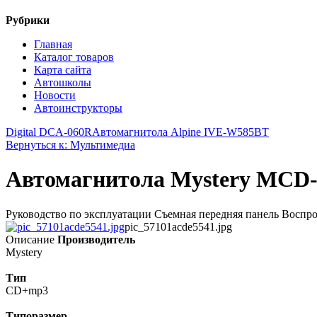
Рубрики
Главная
Каталог товаров
Карта сайта
Автошколы
Новости
Автоинструкторы
Digital DCA-060R
Автомагнитола Alpine IVE-W585BT
Вернуться к: Мультимедиа
Автомагнитола Mystery MCD
Руководство по эксплуатации Cъемная передняя панель Вос
pic_57101acde5541.jpg
Описание
Производитель
Mystery
Тип
CD+mp3
Типоразмер