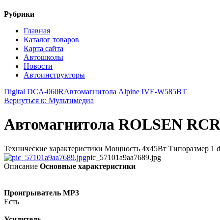
Рубрики
Главная
Каталог товаров
Карта сайта
Автошколы
Новости
Автоинструкторы
Digital DCA-060R
Автомагнитола Alpine IVE-W585BT
Вернуться к: Мультимедиа
Автомагнитола ROLSEN RCR
Технические характеристики Мощность 4x45Вт Типоразмер 1 d
pic_57101a9aa7689.jpg
Описание
Основные характеристики
Проигрыватель MP3
Есть
Усилитель