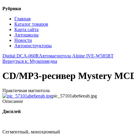
Рубрики
Главная
Каталог товаров
Карта сайта
Автошколы
Новости
Автоинструкторы
Digital DCA-060R
Автомагнитола Alpine IVE-W585BT
Вернуться к: Мультимедиа
CD/MP3-ресивер Mystery M
Практичная магнитола
pic_57101abe6eeab.jpg
Описание
Дисплей
Сегментный, монохромный