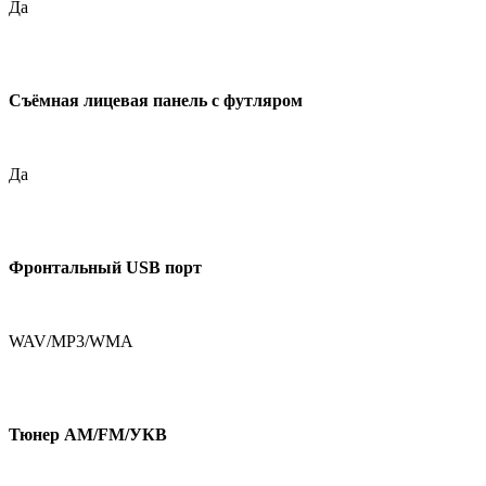
Да
Съёмная лицевая панель с футляром
Да
Фронтальный USB порт
WAV/MP3/WMA
Тюнер AM/FM/УКВ