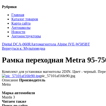
Рубрики
Главная
Каталог товаров
Карта сайта
Автошколы
Новости
Автоинструкторы
Digital DCA-060R
Автомагнитола Alpine IVE-W585BT
Вернуться к: Мультимедиа
Рамка переходная Metra 95-75
Комплект для установки магнитолы 2DIN. Цвет - черный. Перех
pic_57101af16fe90.jpg
Описание
Производитель
Metra
Марка автомобиля
Mazda 3
Читаем также
Поиск по сайту