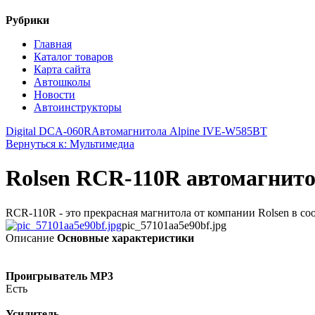
Рубрики
Главная
Каталог товаров
Карта сайта
Автошколы
Новости
Автоинструкторы
Digital DCA-060R
Автомагнитола Alpine IVE-W585BT
Вернуться к: Мультимедиа
Rolsen RCR-110R автомагнит
RCR-110R - это прекрасная магнитола от компании Rolsen в соо
pic_57101aa5e90bf.jpg
Описание
Основные характеристики
Проигрыватель MP3
Есть
Усилитель