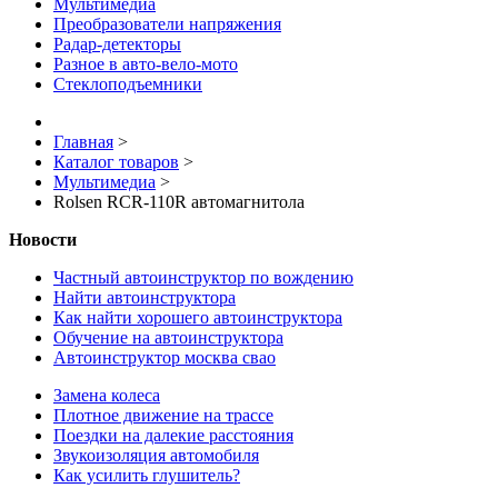
Мультимедиа
Преобразователи напряжения
Радар-детекторы
Разное в авто-вело-мото
Стеклоподъемники
Главная
>
Каталог товаров
>
Мультимедиа
>
Rolsen RCR-110R автомагнитола
Новости
Частный автоинструктор по вождению
Найти автоинструктора
Как найти хорошего автоинструктора
Обучение на автоинструктора
Автоинструктор москва свао
Замена колеса
Плотное движение на трассе
Поездки на далекие расстояния
Звукоизоляция автомобиля
Как усилить глушитель?