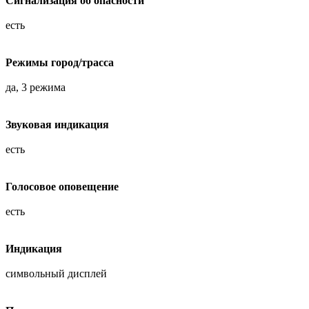
Сигнализация об опасности
есть
Режимы город/трасса
да, 3 режима
Звуковая индикация
есть
Голосовое оповещение
есть
Индикация
символьный дисплей