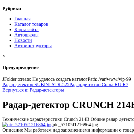
Рубрики
Главная
Каталог товаров
Карта сайта
Автошколы
Новости
Автоинструкторы
×
Предупреждение
JFolder::create: Не удалось создать каталогPath: /var/www/vip-99
Радар детектор SUBINI STR-525
Радар-детектор Cobra RU R7
Вернуться к: Радар-детекторы
Радар-детектор CRUNCH 214
Технические характеристики Crunch 214B Общие радар-детектора
pic_57105f1216864.jpg
Описание
Мы работаем над заполнениеми информации о товар